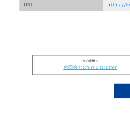
URL
https://
合同会社Studio Orbiter